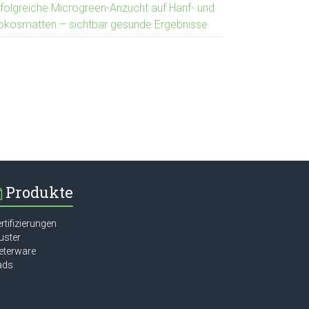
rfolgreiche Microgreen-Anzucht auf Hanf- und
okosmatten – sichtbar gesunde Ergebnisse
Produkte
rtifizierungen
uster
eterware
ads