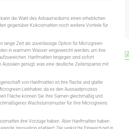
 kann die Wahl des Anbaumediums einen erheblichen
ieten gegenüber Kokosmatten noch weitere Vorteile für
lange Zeit als zuverlässige Option für Microgreen-
unden in warmem Wasser eingeweicht werden, um ihre
aufzuweichen. Hanfmatten hingegen sind sofort
m Aussäen genügt, was eine deutliche Zeitersparnis mit
genschaft von Hanfmatten ist ihre flache und glatte
 Microgreen-Liebhaber, da es den Aussaatprozess
benen Fläche können Sie Ihre Samen gleichmäßig und
leichmäßigeres Wachstumsmuster für Ihre Microgreens
osmatten ihre Vorzüge haben. Aber Hanfmatten haben
arende Innovation etabliert. Die verkürzte Einweichzeit in