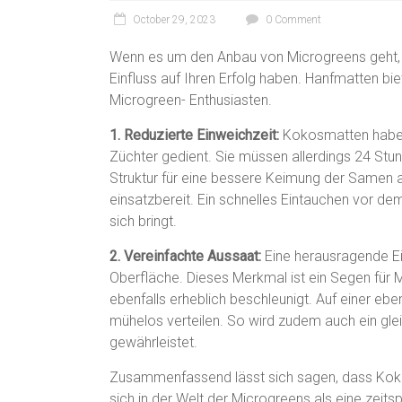
October 29, 2023
0 Comment
Wenn es um den Anbau von Microgreens geht,
Einfluss auf Ihren Erfolg haben. Hanfmatten b
Microgreen- Enthusiasten.
1. Reduzierte Einweichzeit:
Kokosmatten haben 
Züchter gedient. Sie müssen allerdings 24 St
Struktur für eine bessere Keimung der Samen 
einsatzbereit. Ein schnelles Eintauchen vor de
sich bringt.
2. Vereinfachte Aussaat:
Eine herausragende Ei
Oberfläche. Dieses Merkmal ist ein Segen für
ebenfalls erheblich beschleunigt. Auf einer e
mühelos verteilen. So wird zudem auch ein g
gewährleistet.
Zusammenfassend lässt sich sagen, dass Kok
sich in der Welt der Microgreens als eine zeitsp