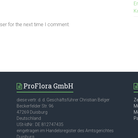
E
K
ser for the next time I comment.
ProFlora GmbH
diese vertr. d. d. Geschäftsführer Christian Belger
Ze
Beckerfelder Str. 96
M
47269 Duisburg
M
Deutschland
P
USt-IdNr.: DE 812747435
eingetragen im Handelsregister des Amtsgerichtes
Duisburg