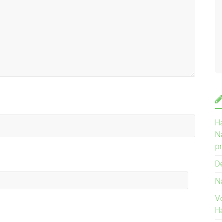
H
N
p
D
N
V
H