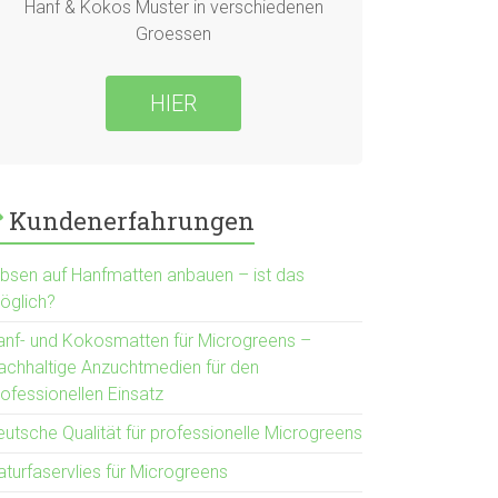
Hanf & Kokos Muster in verschiedenen
Groessen
HIER
Kundenerfahrungen
rbsen auf Hanfmatten anbauen – ist das
öglich?
anf- und Kokosmatten für Microgreens –
achhaltige Anzuchtmedien für den
rofessionellen Einsatz
eutsche Qualität für professionelle Microgreens
aturfaservlies für Microgreens