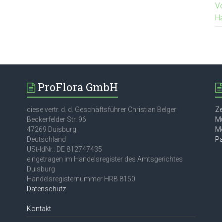
V
H
ProFlora GmbH
diese vertr. d. d. Geschäftsführer Christian Belger
Ze
Beckerfelder Str. 96
M
47269 Duisburg
M
Deutschland
P
USt-IdNr.: DE 812747435
eingetragen im Handelsregister des Amtsgerichtes
Duisburg
Handelsregisternummer HRB 8150
Datenschutz
Kontakt