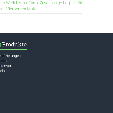
om Werk bis zur Farm: Zuverlässige Logistik für
anf-Microgreen-Matten
Produkte
rtifizierungen
uster
eterware
ads