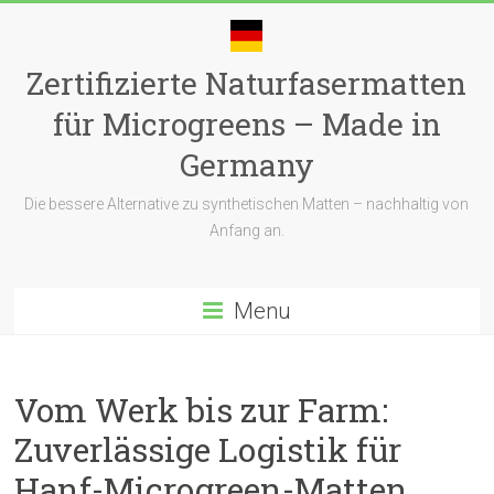
Skip
to
content
Zertifizierte Naturfasermatten
für Microgreens – Made in
Germany
Die bessere Alternative zu synthetischen Matten – nachhaltig von
Anfang an.
Menu
Vom Werk bis zur Farm:
Zuverlässige Logistik für
Hanf-Microgreen-Matten