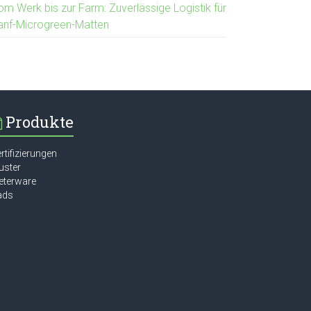
om Werk bis zur Farm: Zuverlässige Logistik für
anf-Microgreen-Matten
Produkte
rtifizierungen
uster
eterware
ads