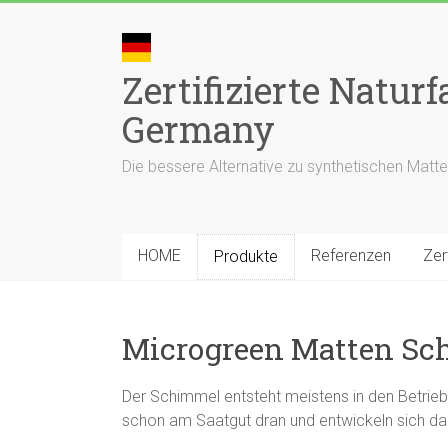
Skip
to
content
Zertifizierte Natu
Germany
Die bessere Alternative zu synthetischen Matte
HOME
Referenzen
Zer
Produkte
Microgreen Matten S
Der Schimmel entsteht meistens in den Betrieben
schon am Saatgut dran und entwickeln sich d