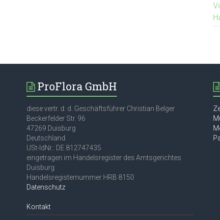
V
H
ProFlora GmbH
diese vertr. d. d. Geschäftsführer Christian Belger
Ze
Beckerfelder Str. 96
M
47269 Duisburg
M
Deutschland
P
USt-IdNr.: DE 812747435
eingetragen im Handelsregister des Amtsgerichtes
Duisburg
Handelsregisternummer HRB 8150
Datenschutz
Kontakt