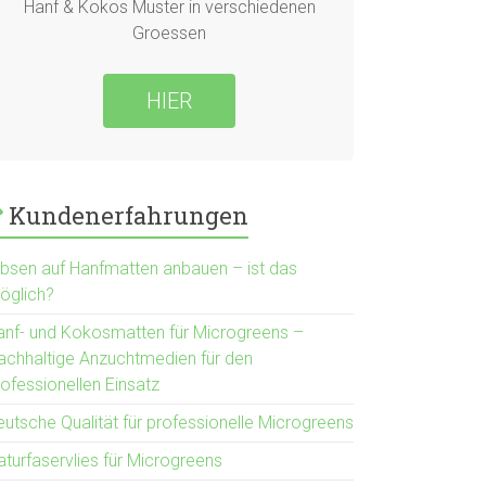
Hanf & Kokos Muster in verschiedenen
Groessen
HIER
Kundenerfahrungen
rbsen auf Hanfmatten anbauen – ist das
öglich?
anf- und Kokosmatten für Microgreens –
achhaltige Anzuchtmedien für den
rofessionellen Einsatz
eutsche Qualität für professionelle Microgreens
aturfaservlies für Microgreens