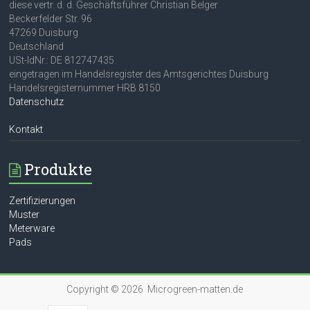
diese vertr. d. d. Geschäftsführer Christian Belger
Beckerfelder Str. 96
47269 Duisburg
Deutschland
USt-IdNr.: DE 812747435
eingetragen im Handelsregister des Amtsgerichtes Duisburg
Handelsregisternummer HRB 8150
Datenschutz
Kontakt
Produkte
Zertifizierungen
Muster
Meterware
Pads
Copyright © 2026 Microgreen-matten.de