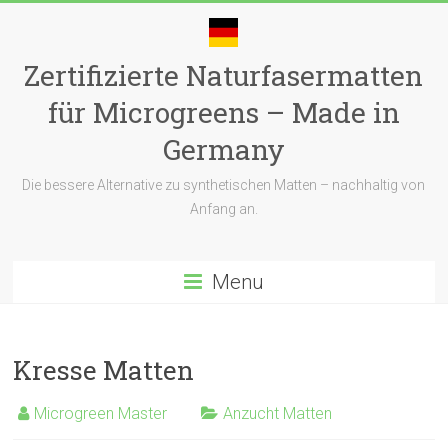
Skip
to
content
Zertifizierte Naturfasermatten
für Microgreens – Made in
Germany
Die bessere Alternative zu synthetischen Matten – nachhaltig von
Anfang an.
Menu
Kresse Matten
Microgreen Master
Anzucht Matten