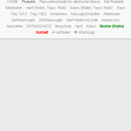
HOME
Produkte
Preisunterschiede für identische Masse
Alle Produkte
Materialien
Hanf (Rollen, Trays, Pads)
Kokos (Rollen, Trays, Pads)
Trays
Tray 1010
Tray 1020
Umkartons
Massgeschneidert
Referenzen
Zertifizierungen
Zertifizierungen
Hanf Matte HS Code
Impressum
Newsletter
DATENSCHUTZ
Broschüre
Hanf
Kokos
Muster (Gratis)
Kontakt
🌱 Leitfaden
💬 WhatsApp