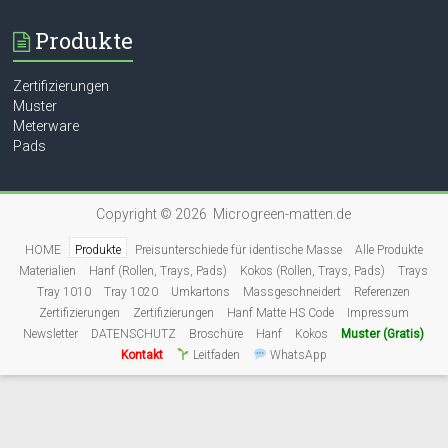
Produkte
Zertifizierungen
Muster
Meterware
Pads
Copyright © 2026 Microgreen-matten.de
HOME
Produkte
Preisunterschiede für identische Masse
Alle Produkte
Materialien
Hanf (Rollen, Trays, Pads)
Kokos (Rollen, Trays, Pads)
Trays
Tray 1010
Tray 1020
Umkartons
Massgeschneidert
Referenzen
Zertifizierungen
Zertifizierungen
Hanf Matte HS Code
Impressum
Newsletter
DATENSCHUTZ
Broschüre
Hanf
Kokos
Muster (Gratis)
Kontakt
Leitfaden
WhatsApp