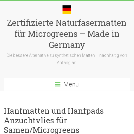
Skip
to
content
Zertifizierte Naturfasermatten
für Microgreens – Made in
Germany
Die bessere Alternative zu synthetischen Matten – nachhaltig von
Anfang an.
Menu
Hanfmatten und Hanfpads –
Anzuchtvlies für
Samen/Microgreens