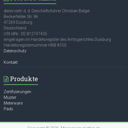
diese vertr. d. d. Geschäftsführer Christian Belger
Beckerfelder Str. 96
47269 Duisburg
Deutschland
USt-IdNr.: DE 812747435
eingetragen im Handelsregister des Amtsgerichtes Duisburg
Handelsregisternummer HRB 8150
Datenschutz
Kontakt
Produkte
Zertifizierungen
Muster
Meterware
Pads