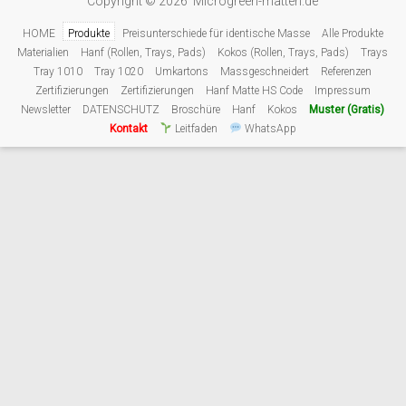
Copyright © 2026 Microgreen-matten.de
HOME
Produkte
Preisunterschiede für identische Masse
Alle Produkte
Materialien
Hanf (Rollen, Trays, Pads)
Kokos (Rollen, Trays, Pads)
Trays
Tray 1010
Tray 1020
Umkartons
Massgeschneidert
Referenzen
Zertifizierungen
Zertifizierungen
Hanf Matte HS Code
Impressum
Newsletter
DATENSCHUTZ
Broschüre
Hanf
Kokos
Muster (Gratis)
Kontakt
Leitfaden
WhatsApp