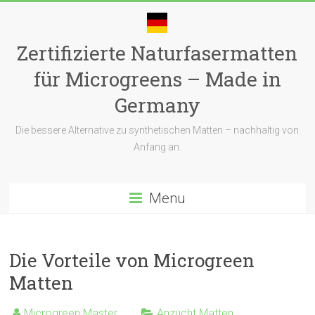
Skip
to
content
Zertifizierte Naturfasermatten
für Microgreens – Made in
Germany
Die bessere Alternative zu synthetischen Matten – nachhaltig von
Anfang an.
Menu
Die Vorteile von Microgreen
Matten
Microgreen Master
Anzucht Matten